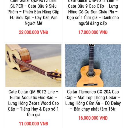
Cate Guitar QM-90T2 Line
Cate Guitar QM-90T2 Line –
SUPER – Cate Đầu 9 Siêu
Cate Đầu 9 Cao Cấp – Lưng
Phẩm – Phiên Bản Nâng Cấp
Hông Gỗ Gụ Đen Châu Phi –
EQ Siêu Xịn – Cây Đàn Vạn
Đẹp số 1 tầm giá – Dành cho
Người Mê
người đẳng cấp
22.000.000
VNĐ
17.000.000
VNĐ
Cate Guitar QM-80T2 Line –
Guitar Flamenco CX-20A Cao
Guitar Acoustic Độc Đáo –
Cấp – Mặt Top Thông Cedar –
Lưng Hông Zebra Wood Cao
Lưng Hông Cẩm Ấn – EQ Delay
Cấp – Tiếng Hay & Đẹp số 1
– Bán chạy nhất tầm 16tr
tầm giá
16.000.000
VNĐ
11.000.000
VNĐ