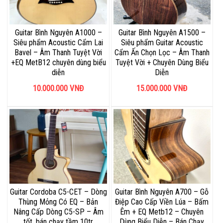
Guitar Bình Nguyên A1000 –
Guitar Bình Nguyên A1500 –
Siêu phẩm Acoustic Cẩm Lai
Siêu phẩm Guitar Acoustic
Bavel – Âm Thanh Tuyệt Vời
Cẩm Ấn Chọn Lọc – Âm Thanh
+EQ MetB12 chuyên dùng biểu
Tuyệt Vời + Chuyên Dùng Biểu
diễn
Diễn
10.000.000
VNĐ
15.000.000
VNĐ
Guitar Cordoba C5-CET – Dòng
Guitar Bình Nguyên A700 – Gỗ
Thùng Mỏng Có EQ – Bản
Điệp Cao Cấp Viền Lúa – Bấm
Nâng Cấp Dòng C5-SP – Âm
Êm + EQ Metb12 – Chuyên
tốt, bán chạy tầm 10tr
Dùng Biểu Diễn – Bán Chạy