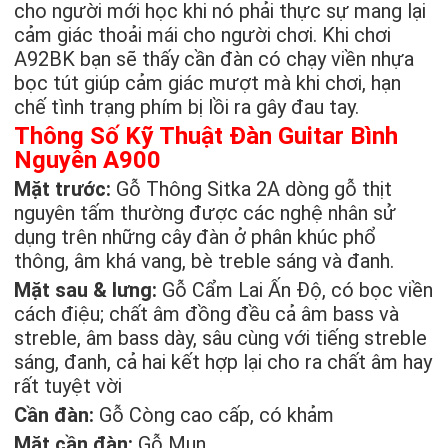
cho người mới học khi nó phải thực sự mang lại
cảm giác thoải mái cho người chơi. Khi chơi
A92BK bạn sẽ thấy cần đàn có chạy viền nhựa
bọc tút giúp cảm giác mượt mà khi chơi, hạn
chế tình trạng phím bị lồi ra gây đau tay.
Thông Số Kỹ Thuật Đàn Guitar Bình
Nguyên A900
Mặt trước:
Gỗ Thông Sitka 2A dòng gỗ thịt
nguyên tấm thường được các nghệ nhân sử
dụng trên những cây đàn ở phân khúc phổ
thông, âm khá vang, bè treble sáng và đanh.
Mặt sau & lưng:
Gỗ Cẩm Lai Ấn Độ, có bọc viền
cách điệu; chất âm đồng đều cả âm bass và
streble, âm bass dày, sâu cùng với tiếng streble
sáng, đanh, cả hai kết hợp lại cho ra chất âm hay
rất tuyệt vời
Cần đàn:
Gỗ Còng cao cấp, có khảm
Mặt cần đàn:
Gỗ Mun