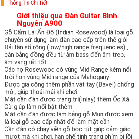
Thông Tin Chi Tiết
Giới thiệu qua Đàn Guitar Bình
Nguyên A900
Gỗ Cẩm Lai Ấn Độ (Indian Rosewood) là loại gỗ
chuyên sử dụng làm đàn cao cấp trên thế giới
Dải tần số rộng (low/high range frequencies) ,
cân bằng đồng đều từ âm bass đến âm treb,
âm vang rất tốt
Các họ Rosewood có vùng Mid Range kém nổi
trội hơn vùng Mid range của Mahogany
Được gia công thêm phần vát tay (Bavel) chống
mỏi, giúp thoải mái khi chơi
Mặt cần đàn được trang trí(Inlay) thêm Ốc Xà
Cừ giúp làm nổi bật thêm
Măt cần đàn được làm bằng gỗ Mun được xem
là loại gỗ cao cấp nhất để làm mặt cần
Cần đàn có chạy viền gỗ bọc tút giúp cảm giác
mượt mà khi chơi, hạn chế tình trạng phím bị lồi