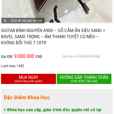
Click để xem ảnh lớn hơn
GUITAR BÌNH NGUYÊN A900 – GỖ CẨM ẤN SIÊU SANG +
BAVEL SANG TRỌNG – ÂM THANH TUYỆT CÚ MÈO –
KHÔNG ĐỐI THỦ 7-10TR
9.000.000
Giá cũ: 10.500.000
VNĐ
Giá KM:
VNĐ
Lượt mua:
1442
MUA NGAY
HƯỚNG DẪN THANH TOÁN
(Giao hàng toàn quốc)
(Cod/ ATM/ Tiền mặt)
Đặc Điểm Khóa Học
+ Khóa học cao cấp, giáo trình độc quyền chỉ có tại