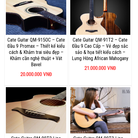
Cate Guitar QM-915OC – Cate
Cate Guitar QM-91T2 – Cate
Đầu 9 Promax – Thiết kế kiểu
Đầu 9 Cao Cấp – Vẻ đẹp sắc
cách & Khảm trai siêu đẹp –
sảo & họa tiết kiểu cách –
Khảm cần nghệ thuật + Vát
Lưng Hông African Mahogany
Bavel
21.000.000
VNĐ
20.000.000
VNĐ