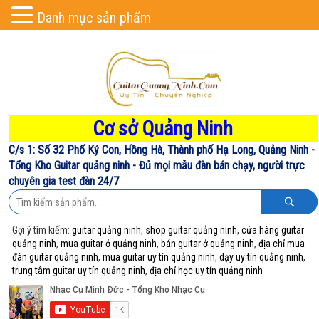
Danh mục sản phẩm
Cơ sở Quảng Ninh
C/s 1: Số 32 Phố Ký Con, Hồng Hà, Thành phố Hạ Long, Quảng Ninh -
Tổng Kho Guitar quảng ninh - Đủ mọi mẫu đàn bán chạy, người trực
chuyên gia test đàn 24/7
Gợi ý tìm kiếm:
guitar quảng ninh
,
shop guitar quảng ninh
,
cửa hàng guitar
quảng ninh
,
mua guitar ở quảng ninh
,
bán guitar ở quảng ninh
,
địa chỉ mua
đàn guitar quảng ninh
,
mua guitar uy tín quảng ninh
,
dạy uy tín quảng ninh
,
trung tâm guitar uy tín quảng ninh
,
địa chỉ học uy tín quảng ninh