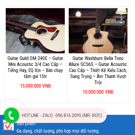
Guitar Guild OM-240E – Guitar
Guitar Washburn Bella Tono
Mini Acoustic 3/4 Cao Cấp –
Allure SC56S – Guitar Acoustic
Tiếng Hay, EQ Xịn – Bán chạy
Cao Cấp – Thiết Kế Kiểu Cách,
tầm giá 15tr
Sang Trọng – Âm Thanh Vượt
Trội
15.000.000
VNĐ
10.000.000
VNĐ
HOTLINE - ZALO : 096.816.2095 (MR. ĐỨC)
Sản phẩm
Đa dạng, chất lượng, phù hợp mọi đối tượng.