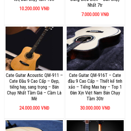
Nhất 7tr
10.200.000
VNĐ
7.000.000
VNĐ
Cate Guitar Acoustic QM-911 –
Cate Guitar QM-916T – Cate
Cate Đầu 9 Cao Cấp – Đẹp,
đầu 9 Cao Cấp – Thiết kế tinh
tiếng hay, sang trọng – Bán
xảo – Tiếng Max hay – Top 1
Chạy Nhất Tầm Giá – Cầm Là
Đàn Xịn Việt Nam Bán Chạy
Mê
Tầm 30tr
24.000.000
VNĐ
30.000.000
VNĐ