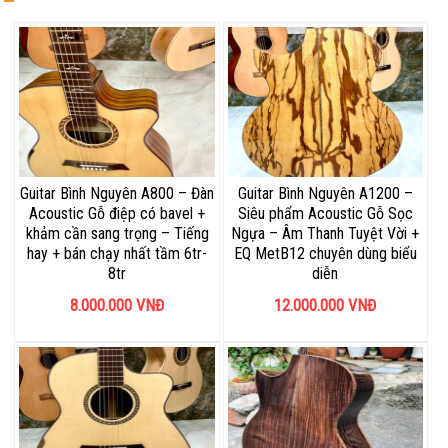
Guitar Bình Nguyên A800 – Đàn
Guitar Bình Nguyên A1200 –
Acoustic Gỗ điệp có bavel +
Siêu phẩm Acoustic Gỗ Sọc
khảm cần sang trọng – Tiếng
Ngựa – Âm Thanh Tuyệt Vời +
hay + bán chạy nhất tầm 6tr-
EQ MetB12 chuyên dùng biểu
8tr
diễn
8.000.000
VNĐ
12.000.000
VNĐ