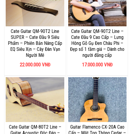
Cate Guitar QM-90T2 Line
Cate Guitar QM-90T2 Line –
SUPER – Cate Đầu 9 Siêu
Cate Đầu 9 Cao Cấp – Lưng
Phẩm – Phiên Bản Nâng Cấp
Hông Gỗ Gụ Đen Châu Phi –
EQ Siêu Xịn – Cây Đàn Vạn
Đẹp số 1 tầm giá – Dành cho
Người Mê
người đẳng cấp
22.000.000
VNĐ
17.000.000
VNĐ
Cate Guitar QM-80T2 Line –
Guitar Flamenco CX-20A Cao
Guitar Acoustic Độc Đáo –
Cấp – Mặt Top Thông Cedar –