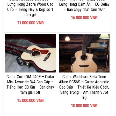
Lưng Hông Zebra Wood Cao
Lưng Hông Cẩm Ấn – EQ Delay
Cấp – Tiếng Hay & Đẹp số 1
– Bán chạy nhất tầm 16tr
tầm giá
16.000.000
VNĐ
11.000.000
VNĐ
Guitar Guild OM-240E – Guitar
Guitar Washburn Bella Tono
Mini Acoustic 3/4 Cao Cấp –
Allure SC56S – Guitar Acoustic
Tiếng Hay, EQ Xịn – Bán chạy
Cao Cấp – Thiết Kế Kiểu Cách,
tầm giá 15tr
Sang Trọng – Âm Thanh Vượt
Trội
15.000.000
VNĐ
10.000.000
VNĐ