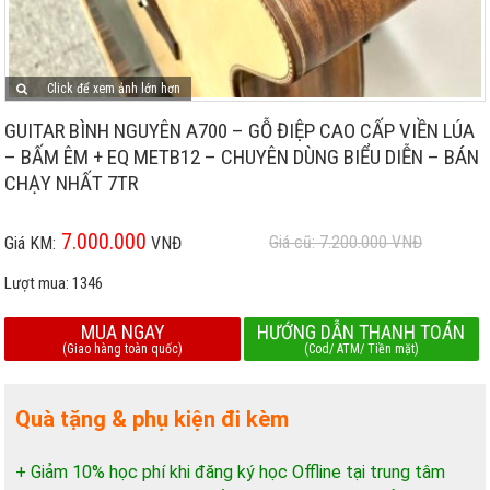
Click để xem ảnh lớn hơn
GUITAR BÌNH NGUYÊN A700 – GỖ ĐIỆP CAO CẤP VIỀN LÚA
– BẤM ÊM + EQ METB12 – CHUYÊN DÙNG BIỂU DIỄN – BÁN
CHẠY NHẤT 7TR
7.000.000
Giá cũ: 7.200.000
VNĐ
Giá KM:
VNĐ
Lượt mua:
1346
MUA NGAY
HƯỚNG DẪN THANH TOÁN
(Giao hàng toàn quốc)
(Cod/ ATM/ Tiền mặt)
Quà tặng & phụ kiện đi kèm
+ Giảm 10% học phí khi đăng ký học Offline tại trung tâm