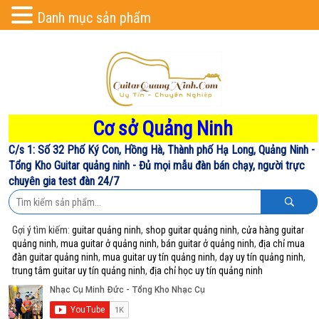
Danh mục sản phẩm
Cơ sở Quảng Ninh
C/s 1: Số 32 Phố Ký Con, Hồng Hà, Thành phố Hạ Long, Quảng Ninh -
Tổng Kho Guitar quảng ninh - Đủ mọi mẫu đàn bán chạy, người trực
chuyên gia test đàn 24/7
Gợi ý tìm kiếm:
guitar quảng ninh
,
shop guitar quảng ninh
,
cửa hàng guitar
quảng ninh
,
mua guitar ở quảng ninh
,
bán guitar ở quảng ninh
,
địa chỉ mua
đàn guitar quảng ninh
,
mua guitar uy tín quảng ninh
,
dạy uy tín quảng ninh
,
trung tâm guitar uy tín quảng ninh
,
địa chỉ học uy tín quảng ninh