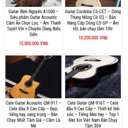
Guitar Bình Nguyên A1500 –
Guitar Cordoba C5-CET – Dòng
Siêu phẩm Guitar Acoustic
Thùng Mỏng Có EQ – Bản
Cẩm Ấn Chọn Lọc – Âm Thanh
Nâng Cấp Dòng C5-SP – Âm
Tuyệt Vời + Chuyên Dùng Biểu
tốt, bán chạy tầm 10tr
Diễn
10.200.000
VNĐ
15.000.000
VNĐ
Cate Guitar Acoustic QM-911 –
Cate Guitar QM-916T – Cate
Cate Đầu 9 Cao Cấp – Đẹp,
đầu 9 Cao Cấp – Thiết kế tinh
tiếng hay, sang trọng – Bán
xảo – Tiếng Max hay – Top 1
Chạy Nhất Tầm Giá – Cầm Là
Đàn Xịn Việt Nam Bán Chạy
Mê
Tầm 30tr