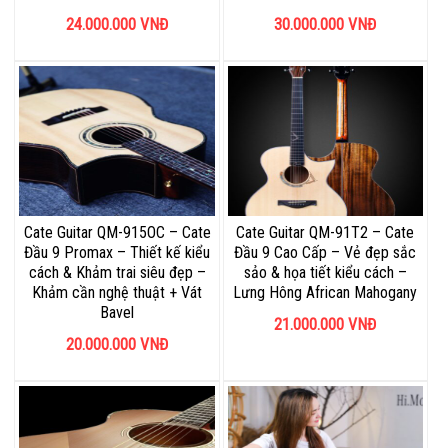
24.000.000
VNĐ
30.000.000
VNĐ
Cate Guitar QM-915OC – Cate
Cate Guitar QM-91T2 – Cate
Đầu 9 Promax – Thiết kế kiểu
Đầu 9 Cao Cấp – Vẻ đẹp sắc
cách & Khảm trai siêu đẹp –
sảo & họa tiết kiểu cách –
Khảm cần nghệ thuật + Vát
Lưng Hông African Mahogany
Bavel
21.000.000
VNĐ
20.000.000
VNĐ