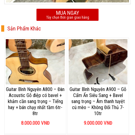
MUA NGAY
Tùy chọn thời gian giao hàng
Sản Phẩm Khác
Guitar Bình Nguyên A800 – Đàn
Guitar Bình Nguyên A900 – Gỗ
Acoustic Gỗ điệp có bavel +
Cẩm Ấn Siêu Sang + Bavel
khảm cần sang trọng – Tiếng
sang trọng – Âm thanh tuyệt
hay + bán chạy nhất tầm 6tr-
cú mèo – Không Đối Thủ 7-
8tr
10tr
8.000.000
VNĐ
9.000.000
VNĐ