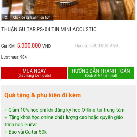
Click để xem ảnh lớn hơn
THUẬN GUITAR PS-04 TIN MINI ACOUSTIC
5.000.000
Giá cũ: 5.200.000
VNĐ
Giá KM:
VNĐ
Lượt mua:
904
MUA NGAY
HƯỚNG DẪN THANH TOÁN
(Giao hàng toàn quốc)
(Cod/ ATM/ Tiền mặt)
Quà tặng & phụ kiện đi kèm
+ Giảm 10% học phí khi đăng ký học Offline tại trung tâm
+ Tặng khóa học online chất lượng cao hoặc quyển giáo
trình học Guitar
+ Bao vải Guitar 50k