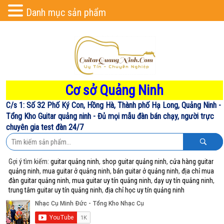
Danh mục sản phẩm
Cơ sở Quảng Ninh
C/s 1: Số 32 Phố Ký Con, Hồng Hà, Thành phố Hạ Long, Quảng Ninh -
Tổng Kho Guitar quảng ninh - Đủ mọi mẫu đàn bán chạy, người trực
chuyên gia test đàn 24/7
Gợi ý tìm kiếm:
guitar quảng ninh
,
shop guitar quảng ninh
,
cửa hàng guitar
quảng ninh
,
mua guitar ở quảng ninh
,
bán guitar ở quảng ninh
,
địa chỉ mua
đàn guitar quảng ninh
,
mua guitar uy tín quảng ninh
,
dạy uy tín quảng ninh
,
trung tâm guitar uy tín quảng ninh
,
địa chỉ học uy tín quảng ninh